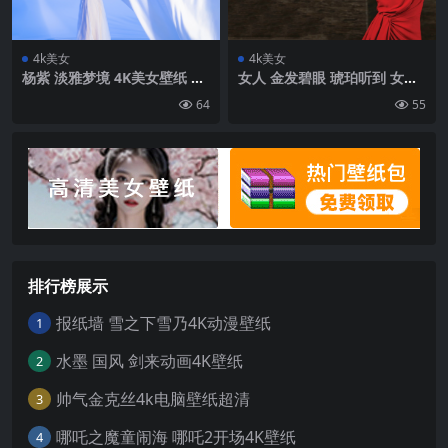
4k美女
4k美女
杨紫 淡雅梦境 4K美女壁纸 明
女人 金发碧眼 琥珀听到 女演
星壁纸网站
员 红| 2560 x1600
64
55
排行榜展示
报纸墙 雪之下雪乃4K动漫壁纸
1
水墨 国风 剑来动画4K壁纸
2
帅气金克丝4k电脑壁纸超清
3
哪吒之魔童闹海 哪吒2开场4K壁纸
4