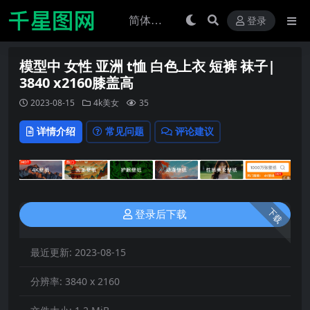
登录
模型中 女性 亚洲 t恤 白色上衣 短裤 袜子|
3840 x2160膝盖高
2023-08-15
4k美女
35
详情介绍
常见问题
评论建议
下载
登录后下载
最近更新:
2023-08-15
分辨率:
3840 x 2160