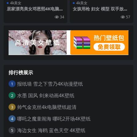
4k美女
4k美女
居家漂亮美女邓恩熙4K电脑壁
女孩用枪 妇女 模型 双手放在
纸
臀部 躯干 吊袜带枪 黑色衣服|
34
57
2560 x1440像素
排行榜展示
报纸墙 雪之下雪乃4K动漫壁纸
1
水墨 国风 剑来动画4K壁纸
2
帅气金克丝4k电脑壁纸超清
3
哪吒之魔童闹海 哪吒2开场4K壁纸
4
海边女生 海鸥 蓝色天空 4K壁纸
5