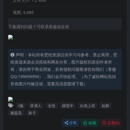
文件大小:
1.2 MiB
视图:
9,886
下载遇到问题？可联系客服或反馈
声明：本站所有壁纸资源仅供学习与参考，禁止商用，壁
纸资源来源会员投稿和网友分享，图片版权归原创作者所
有，请勿用于商业用途，若有侵权问题敬请告知我们（客服
QQ:199699994），我们会尽快处理。（为了减轻网站负担
所有图片均被压缩，需要高清原图请下载）
t恤
亚洲人
女性
模型中
白色上衣
短裤
膝盖高
袜子
分享
收藏
点赞(
0
)