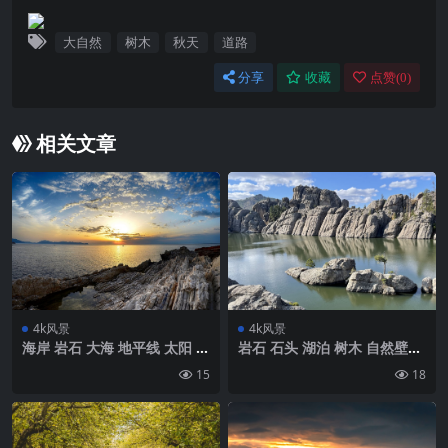
大自然
树木
秋天
道路
分享
收藏
点赞(
0
)
相关文章
4k风景
4k风景
海岸 岩石 大海 地平线 太阳 日
岩石 石头 湖泊 树木 自然壁纸
落壁纸 背景4k高清网
背景4k高清网
15
18