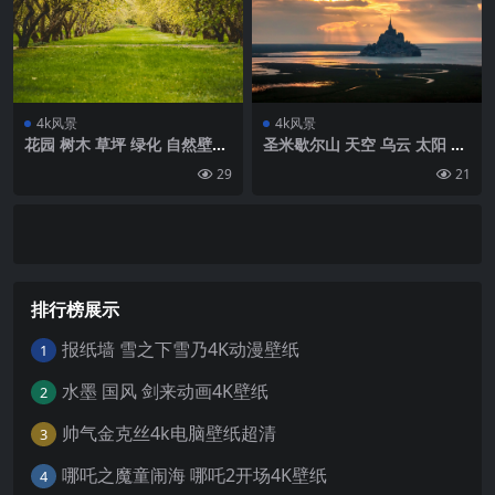
4k风景
4k风景
花园 树木 草坪 绿化 自然壁纸
圣米歇尔山 天空 乌云 太阳 光
背景4k高清网
4k风景壁纸 高清壁纸网
29
21
排行榜展示
报纸墙 雪之下雪乃4K动漫壁纸
1
水墨 国风 剑来动画4K壁纸
2
帅气金克丝4k电脑壁纸超清
3
哪吒之魔童闹海 哪吒2开场4K壁纸
4