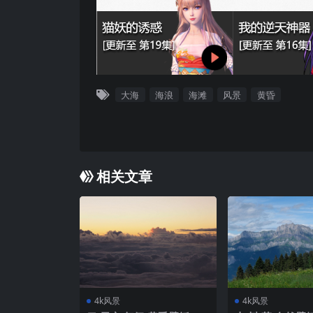
大海
海浪
海滩
风景
黄昏
相关文章
4k风景
4k风景