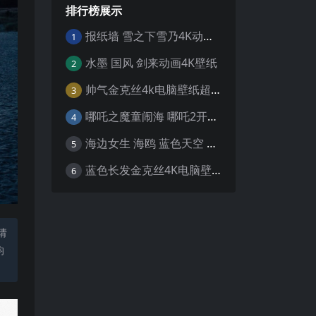
排行榜展示
报纸墙 雪之下雪乃4K动漫壁纸
1
水墨 国风 剑来动画4K壁纸
2
帅气金克丝4k电脑壁纸超清
3
哪吒之魔童闹海 哪吒2开场4K壁纸
4
海边女生 海鸥 蓝色天空 4K壁纸
5
蓝色长发金克丝4K电脑壁纸
6
请
均