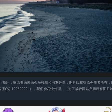
止商用，壁纸资源来源会员投稿和网友分享，图片版权归原创作者所有，
QQ:199699994），我们会尽快处理。（为了减轻网站负担所有图片