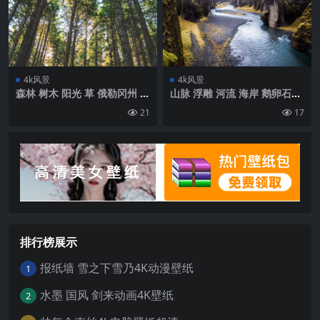
4k风景
4k风景
森林 树木 阳光 草 俄勒冈州 美
山脉 浮雕 河流 海岸 鹅卵石壁
国壁纸 背景4k高清网络
纸 背景4k高清网
21
17
排行榜展示
报纸墙 雪之下雪乃4K动漫壁纸
1
水墨 国风 剑来动画4K壁纸
2