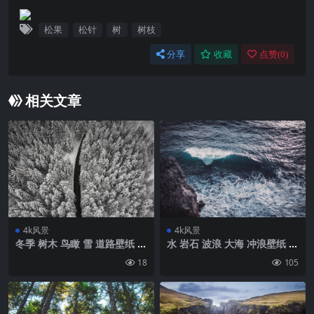
松果
松针
树
树枝
分享
收藏
点赞(
0
)
相关文章
4k风景
4k风景
冬季 树木 鸟瞰 雪 道路壁纸 背
水 岩石 波浪 大海 冲浪壁纸 背
景4k高清网
景4k高清网
18
105