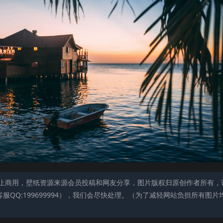
止商用，壁纸资源来源会员投稿和网友分享，图片版权归原创作者所有，
QQ:199699994），我们会尽快处理。（为了减轻网站负担所有图片