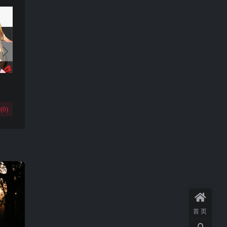
(
0
)
首页