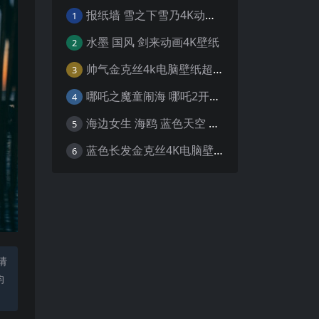
报纸墙 雪之下雪乃4K动漫壁纸
1
水墨 国风 剑来动画4K壁纸
2
帅气金克丝4k电脑壁纸超清
3
哪吒之魔童闹海 哪吒2开场4K壁纸
4
海边女生 海鸥 蓝色天空 4K壁纸
5
蓝色长发金克丝4K电脑壁纸
6
请
均