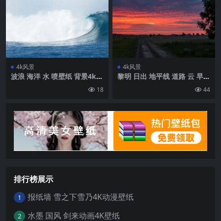
4k风景
4k风景
波浪 海洋 水 喷壁纸 背景4k高
黎明 日出 地平线 道路 云 早晨
清网
草 天空壁纸 背景4k高清网
18
44
排行榜展示
报纸墙 雪之下雪乃4K动漫壁纸
1
水墨 国风 剑来动画4K壁纸
2