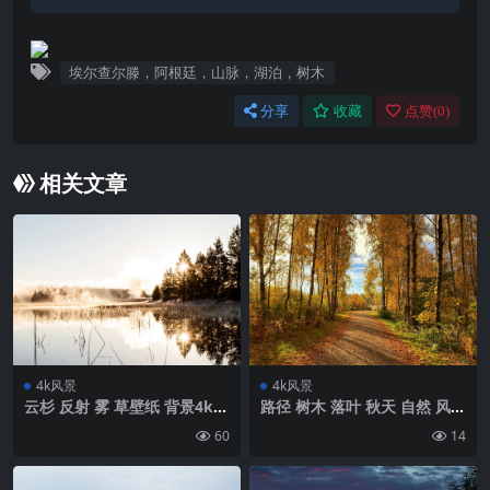
埃尔查尔滕，阿根廷，山脉，湖泊，树木
分享
收藏
点赞(
0
)
相关文章
4k风景
4k风景
云杉 反射 雾 草壁纸 背景4k高
路径 树木 落叶 秋天 自然 风景
清网
壁纸 背景4k高清网
60
14