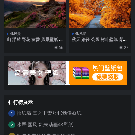
4k风景
4k风景
山 浮雕 野花 黄昏 风景壁纸 背
秋天 路径 公园 树叶壁纸 背景
景4k高清网
4k高清网
56
27
排行榜展示
报纸墙 雪之下雪乃4K动漫壁纸
1
水墨 国风 剑来动画4K壁纸
2