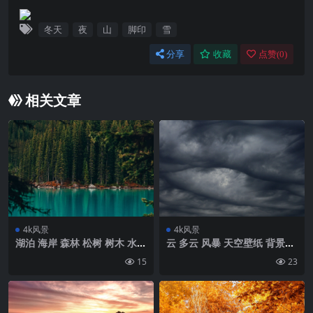
冬天
夜
山
脚印
雪
分享
收藏
点赞(
0
)
相关文章
4k风景
4k风景
湖泊 海岸 森林 松树 树木 水壁
云 多云 风暴 天空壁纸 背景4k
纸 背景4k高清网
高清网
15
23