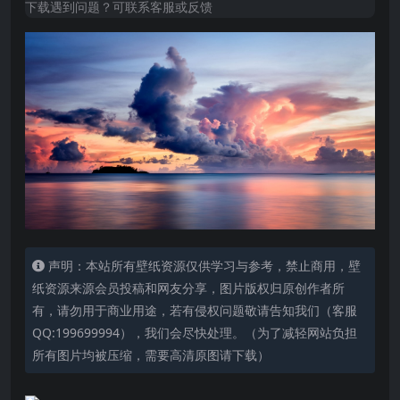
下载遇到问题？可联系客服或反馈
声明：本站所有壁纸资源仅供学习与参考，禁止商用，壁
纸资源来源会员投稿和网友分享，图片版权归原创作者所
有，请勿用于商业用途，若有侵权问题敬请告知我们（客服
QQ:199699994），我们会尽快处理。（为了减轻网站负担
所有图片均被压缩，需要高清原图请下载）