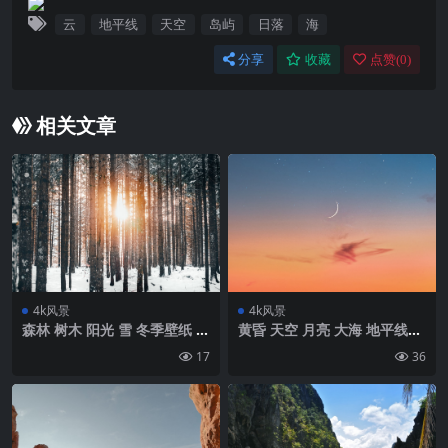
云
地平线
天空
岛屿
日落
海
分享
收藏
点赞(
0
)
相关文章
4k风景
4k风景
森林 树木 阳光 雪 冬季壁纸 背
黄昏 天空 月亮 大海 地平线壁
景4k高清网
纸 背景4k高清网
17
36