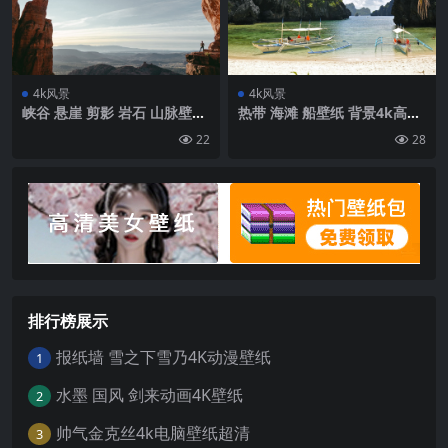
4k风景
4k风景
峡谷 悬崖 剪影 岩石 山脉壁纸
热带 海滩 船壁纸 背景4k高清
背景4k高清网
网
22
28
排行榜展示
报纸墙 雪之下雪乃4K动漫壁纸
1
水墨 国风 剑来动画4K壁纸
2
帅气金克丝4k电脑壁纸超清
3