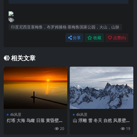
印度尼西亚塞梅鲁，布罗姆滕格·塞梅鲁国家公园，火山，山脉
分享
收藏
点赞(
0
)
相关文章
4k风景
4k风景
灯塔 大海 鸟瞰 日落 黄昏壁纸
山 浮雕 雪 冬天 自然 风景壁纸
背景4k高清网
背景4k高清网
20
19