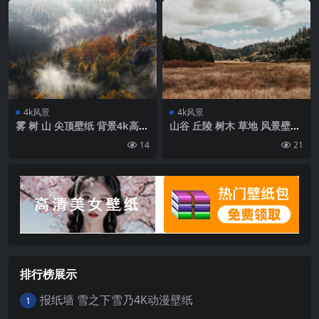
4k风景
4k风景
雾 树 山 尖顶壁纸 背景4k高清
山谷 丘陵 树木 草地 风景壁纸
网
背景4k高清网
14
21
排行榜展示
报纸墙 雪之下雪乃4K动漫壁纸
1