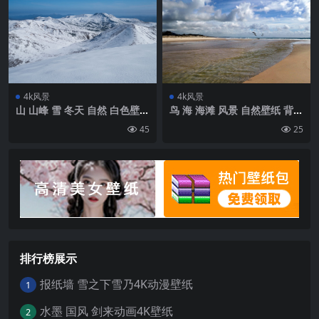
4k风景
4k风景
山 山峰 雪 冬天 自然 白色壁纸
鸟 海 海滩 风景 自然壁纸 背景
背景4k高清网
4k高清网
45
25
排行榜展示
报纸墙 雪之下雪乃4K动漫壁纸
1
水墨 国风 剑来动画4K壁纸
2