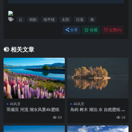
云
倒影
地平线
太阳
日落
海
分享
收藏
点赞(
0
)
相关文章
4k风景
4k风景
羽扇豆 河流 湖水风景4k壁纸
岛屿 树木 湖泊 水 自然壁纸 背
景4k高清网
69
26