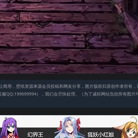
止商用，壁纸资源来源会员投稿和网友分享，图片版权归原创作者所有，
QQ:199699994），我们会尽快处理。（为了减轻网站负担所有图片