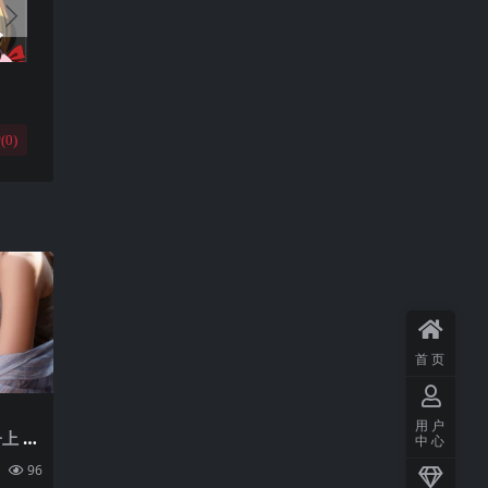
(
0
)
首页
用户
上 轻
中心
机壁
96