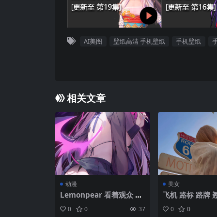
AI美图
壁纸高清 手机壁纸
手机壁纸
相关文章
动漫
美女
Lemonpear 看着观众 蚯
飞机 路标 路牌 
蚓（艺术家） 舌头 长发
腰健美身材美女
0
0
37
0
0
发髻 吐舌头 闭上一只眼睛
壁纸图片