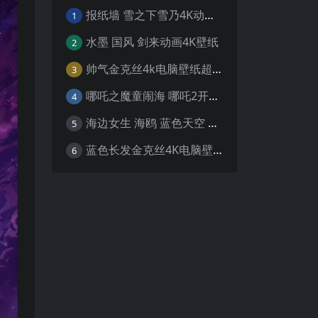
报纸墙 雪之下雪乃4K动漫壁纸
1
水墨 国风 剑来动画4K壁纸
2
帅气金克丝4k电脑壁纸超清
3
哪吒之魔童闹海 哪吒2开场4K壁纸
4
海边女生 海鸥 蓝色天空 4K壁纸
5
蓝色长发金克丝4K电脑壁纸
6