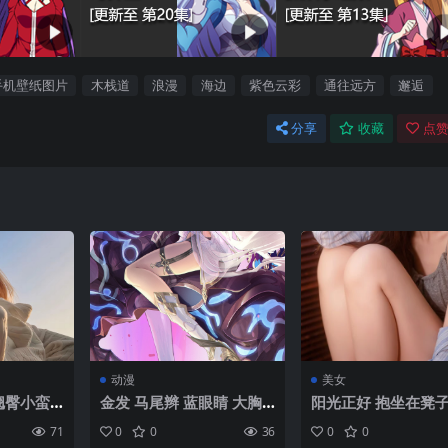
手机壁纸图片
木栈道
浪漫
海边
紫色云彩
通往远方
邂逅
分享
收藏
点赞
动漫
美女
翘臀小蛮
金发 马尾辫 蓝眼睛 大胸
阳光正好 抱坐在凳子
背影手机
脯 鬓角 T_blence 看着观
撩长发的慵懒美女手
71
0
0
36
0
0
众 长发 带剑的女人 坐着
纸图片