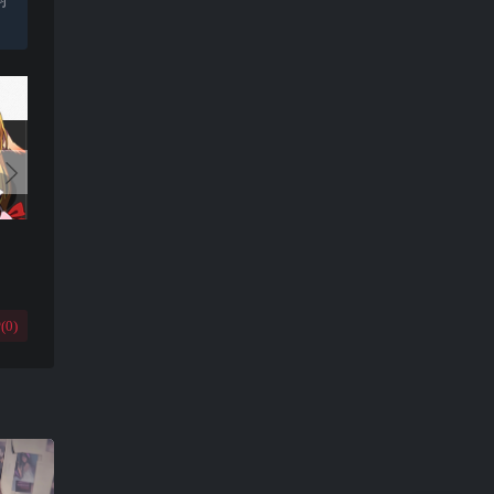
(
0
)