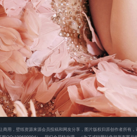
止商用，壁纸资源来源会员投稿和网友分享，图片版权归原创作者所有，
QQ:199699994），我们会尽快处理。（为了减轻网站负担所有图片