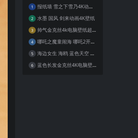
报纸墙 雪之下雪乃4K动漫壁纸
1
水墨 国风 剑来动画4K壁纸
2
帅气金克丝4k电脑壁纸超清
3
哪吒之魔童闹海 哪吒2开场4K壁纸
4
海边女生 海鸥 蓝色天空 4K壁纸
5
蓝色长发金克丝4K电脑壁纸
6