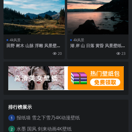
4k风景
4k风景
田野 树木 山脉 浮雕 风景壁纸
湖 岸 山 日落 黄昏 风景壁纸
背景4k高清网
背景4k高清网
20
23
排行榜展示
报纸墙 雪之下雪乃4K动漫壁纸
1
水墨 国风 剑来动画4K壁纸
2