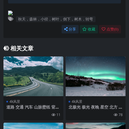
秋天，森林，小径，树叶，倒下，树木，转弯
分享
收藏
点赞(
0
)
相关文章
4k风景
4k风景
道路 交通 汽车 山脉壁纸 背景
北极光 极光 夜晚 星空 北方 雪
4k高清网
风景壁纸 背景4k高清网
11
78