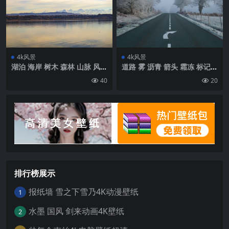
4k风景
4k风景
湖泊 海岸 树木 森林 山脉 风景
道路 雾 沥青 箭头 霜冻 标记壁
壁纸 背景4k高清网
纸 背景4k高清网
40
20
排行榜展示
报纸墙 雪之下雪乃4K动漫壁纸
1
水墨 国风 剑来动画4K壁纸
2