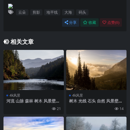
云朵
剪影
地平线
大海
码头
分享
收藏
点赞(
0
)
相关文章
4k风景
4k风景
河流 山脉 森林 树木 风景壁纸
树木 光线 石头 自然 风景壁纸
背景4k高清网
背景4k高清网
21
14