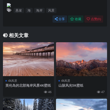
悬崖
海
海岸
风景
分享
收藏
点赞(
0
)
相关文章
4k风景
4k风景
英伦岛的北部海岸风景4K壁纸
山脉风光5K壁纸
46
47