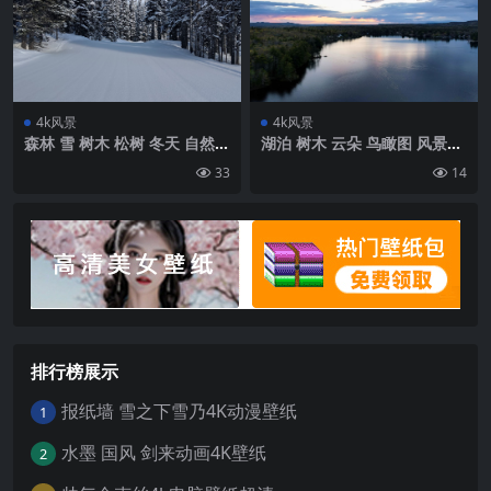
4k风景
4k风景
森林 雪 树木 松树 冬天 自然壁
湖泊 树木 云朵 鸟瞰图 风景壁
纸 背景4k高清网
纸 背景4k高清网
33
14
排行榜展示
报纸墙 雪之下雪乃4K动漫壁纸
1
水墨 国风 剑来动画4K壁纸
2