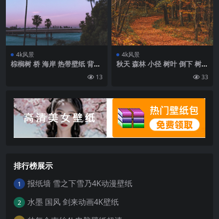
4k风景
4k风景
棕榈树 桥 海岸 热带壁纸 背景
秋天 森林 小径 树叶 倒下 树木
4k高清网
壁纸 背景4k高清网
13
33
排行榜展示
报纸墙 雪之下雪乃4K动漫壁纸
1
水墨 国风 剑来动画4K壁纸
2