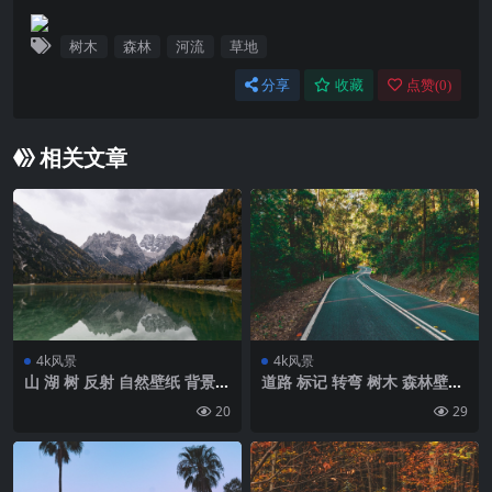
树木
森林
河流
草地
分享
收藏
点赞(
0
)
相关文章
4k风景
4k风景
山 湖 树 反射 自然壁纸 背景4
道路 标记 转弯 树木 森林壁纸
k高清网
背景4k高清网
20
29