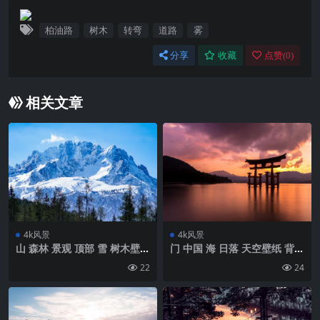
柏油路
树木
转弯
道路
雾
分享
收藏
点赞(
0
)
相关文章
4k风景
4k风景
山 森林 景观 顶部 雪 树木壁纸
门 中国 海 日落 天空壁纸 背景
背景4k高清网
4k高清网
22
24