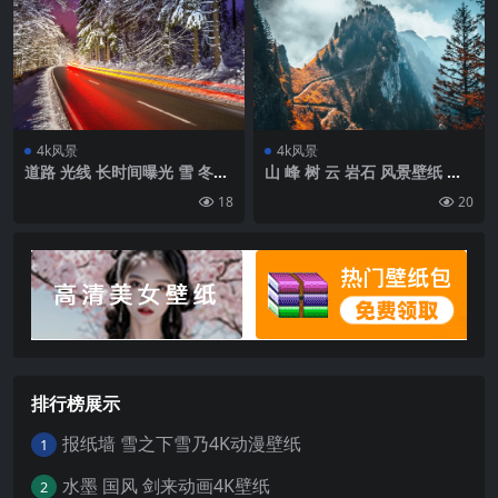
4k风景
4k风景
道路 光线 长时间曝光 雪 冬季
山 峰 树 云 岩石 风景壁纸 背
夜间壁纸 背景4k高清网
景4k高清网
18
20
排行榜展示
报纸墙 雪之下雪乃4K动漫壁纸
1
水墨 国风 剑来动画4K壁纸
2