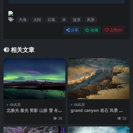
大海
太阳
日落
水
波浪
风景
分享
收藏
点赞(
0
)
相关文章
4k风景
4k风景
北极光 极光 剪影 山脉 雪 冬天
grand canyon 岩石 风景 自
星空 夜景壁纸 背景4k高清网
然壁纸 背景4k高清网
30
29