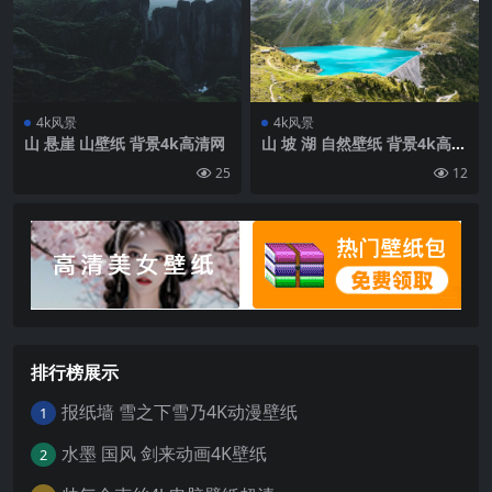
4k风景
4k风景
山 悬崖 山壁纸 背景4k高清网
山 坡 湖 自然壁纸 背景4k高清
网
25
12
排行榜展示
报纸墙 雪之下雪乃4K动漫壁纸
1
水墨 国风 剑来动画4K壁纸
2