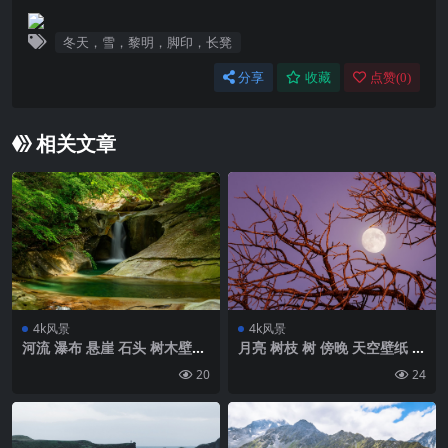
冬天，雪，黎明，脚印，长凳
分享
收藏
点赞(
0
)
相关文章
4k风景
4k风景
河流 瀑布 悬崖 石头 树木壁纸
月亮 树枝 树 傍晚 天空壁纸 背
背景4k高清网
景4k高清网
20
24