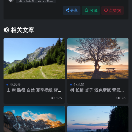
山，山顶，云，瑞士
分享
收藏
点赞(
0
)
相关文章
4k风景
4k风景
山 树 路径 自然 夏季壁纸 背景
树 长椅 桌子 浅色壁纸 背景4k
4k高清网
高清网
175
26