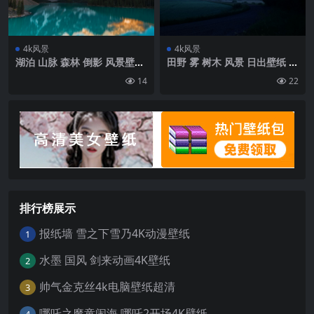
4k风景
4k风景
湖泊 山脉 森林 倒影 风景壁纸
田野 雾 树木 风景 日出壁纸 背
背景4k高清网
景4k高清网
14
22
排行榜展示
报纸墙 雪之下雪乃4K动漫壁纸
1
水墨 国风 剑来动画4K壁纸
2
帅气金克丝4k电脑壁纸超清
3
哪吒之魔童闹海 哪吒2开场4K壁纸
4