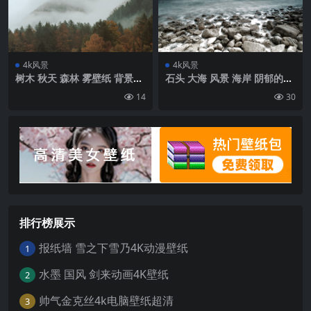
4k风景
4k风景
树木 秋天 森林 雾壁纸 背景4k
石头 大海 风景 海岸 阴郁的壁
高清网
纸 背景4k高清网
14
30
排行榜展示
报纸墙 雪之下雪乃4K动漫壁纸
1
水墨 国风 剑来动画4K壁纸
2
帅气金克丝4k电脑壁纸超清
3