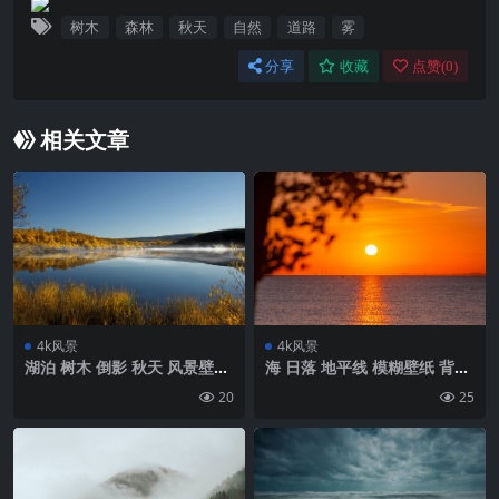
树木
森林
秋天
自然
道路
雾
分享
收藏
点赞(
0
)
相关文章
4k风景
4k风景
湖泊 树木 倒影 秋天 风景壁纸
海 日落 地平线 模糊壁纸 背景
背景4k高清网
4k高清网
20
25