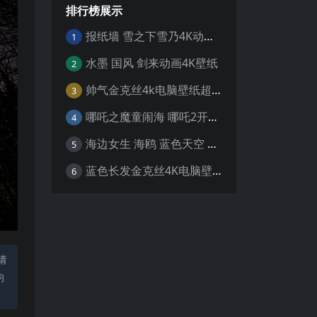
排行榜展示
报纸墙 雪之下雪乃4K动漫壁纸
1
水墨 国风 剑来动画4K壁纸
2
帅气金克丝4k电脑壁纸超清
3
哪吒之魔童闹海 哪吒2开场4K壁纸
4
海边女生 海鸥 蓝色天空 4K壁纸
5
蓝色长发金克丝4K电脑壁纸
6
请
均