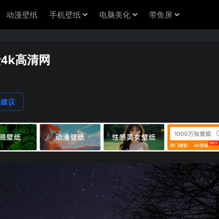
动漫壁纸
手机壁纸
电脑美化
带鱼屏
景4k高清网
论建议