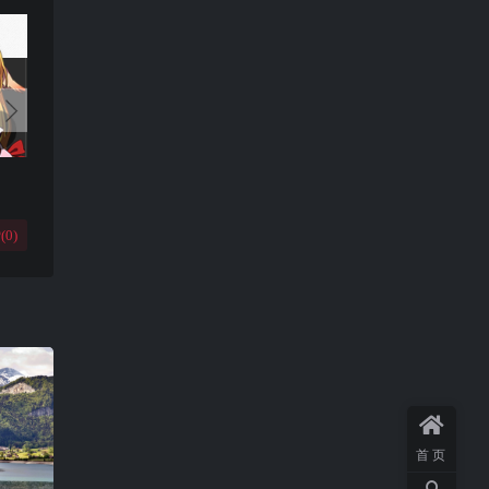
(
0
)
首页