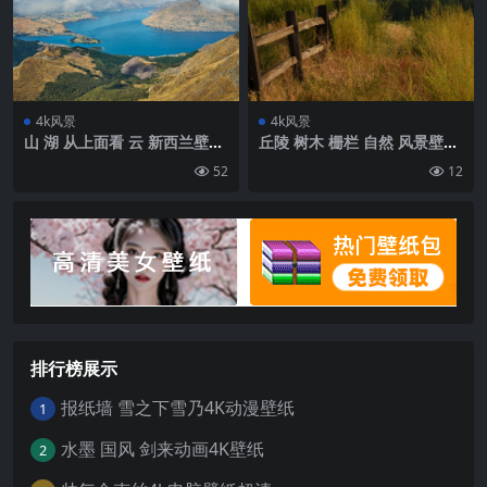
4k风景
4k风景
山 湖 从上面看 云 新西兰壁纸
丘陵 树木 栅栏 自然 风景壁纸
背景4k高清网
背景4k高清网
52
12
排行榜展示
报纸墙 雪之下雪乃4K动漫壁纸
1
水墨 国风 剑来动画4K壁纸
2