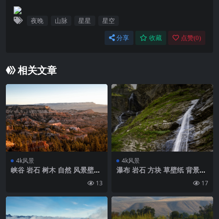
夜晚
山脉
星星
星空
分享
收藏
点赞(
0
)
相关文章
4k风景
4k风景
峡谷 岩石 树木 自然 风景壁纸
瀑布 岩石 方块 草壁纸 背景4k
背景4k高清网
高清网
13
17