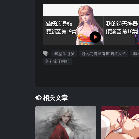
4K壁纸电脑
哪吒之魔童降世图片大全
哪
莲花童子哪吒
相关文章