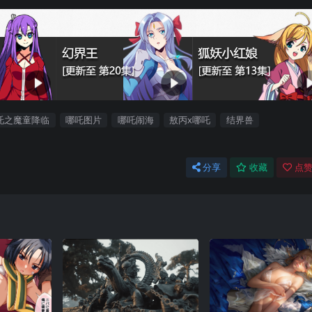
吒之魔童降临
哪吒图片
哪吒闹海
敖丙x哪吒
结界兽
分享
收藏
点赞