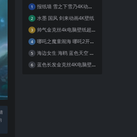
报纸墙 雪之下雪乃4K动漫壁纸
1
水墨 国风 剑来动画4K壁纸
2
帅气金克丝4k电脑壁纸超清
3
哪吒之魔童闹海 哪吒2开场4K壁纸
4
海边女生 海鸥 蓝色天空 4K壁纸
5
蓝色长发金克丝4K电脑壁纸
6
请
均