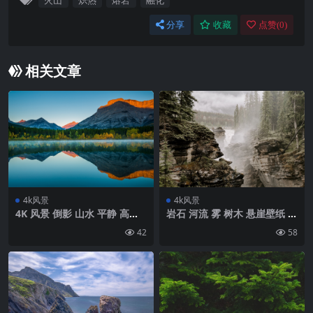
火山
炽热
熔岩
融化
分享
收藏
点赞(
0
)
相关文章
4k风景
4k风景
4K 风景 倒影 山水 平静 高清
岩石 河流 雾 树木 悬崖壁纸 背
壁纸
景4k高清网
42
58