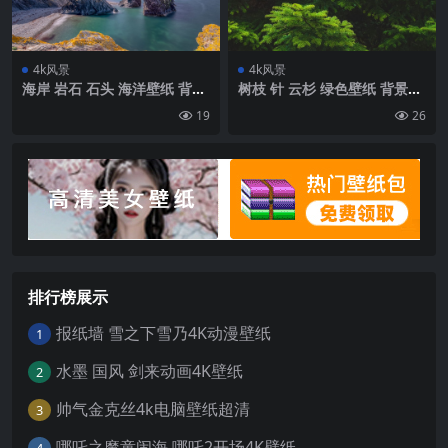
4k风景
4k风景
海岸 岩石 石头 海洋壁纸 背景
树枝 针 云杉 绿色壁纸 背景4k
4k高清网
高清网
19
26
排行榜展示
报纸墙 雪之下雪乃4K动漫壁纸
1
水墨 国风 剑来动画4K壁纸
2
帅气金克丝4k电脑壁纸超清
3
哪吒之魔童闹海 哪吒2开场4K壁纸
4