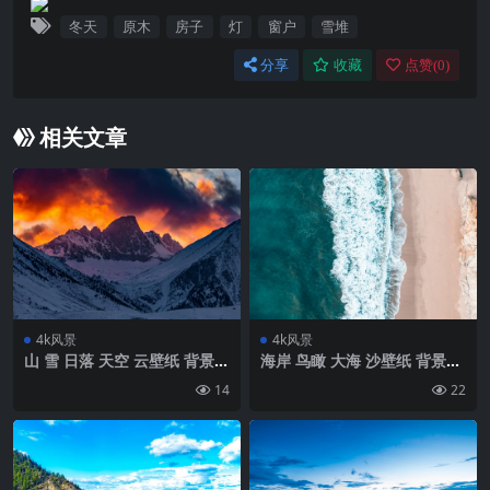
冬天
原木
房子
灯
窗户
雪堆
分享
收藏
点赞(
0
)
相关文章
4k风景
4k风景
山 雪 日落 天空 云壁纸 背景4
海岸 鸟瞰 大海 沙壁纸 背景4k
k高清网
高清网
14
22