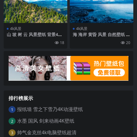
4k风景
4k风景
山 坡 树 云 风景壁纸 背景4k
海 海岸 黄昏 风景 自然壁纸 背
高清网
景4k高清网
18
20
排行榜展示
报纸墙 雪之下雪乃4K动漫壁纸
1
水墨 国风 剑来动画4K壁纸
2
帅气金克丝4k电脑壁纸超清
3