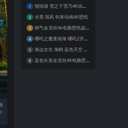
报纸墙 雪之下雪乃4K动漫壁纸
1
水墨 国风 剑来动画4K壁纸
2
帅气金克丝4k电脑壁纸超清
3
哪吒之魔童闹海 哪吒2开场4K壁纸
4
海边女生 海鸥 蓝色天空 4K壁纸
5
蓝色长发金克丝4K电脑壁纸
6
请
均