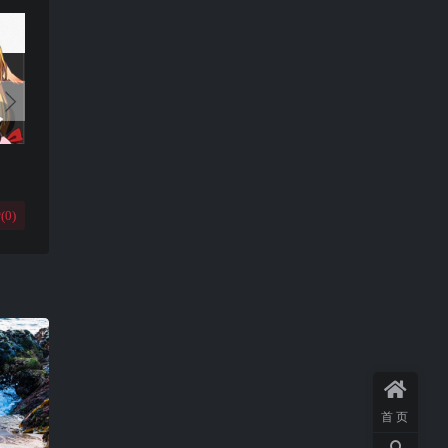
(
0
)
首页