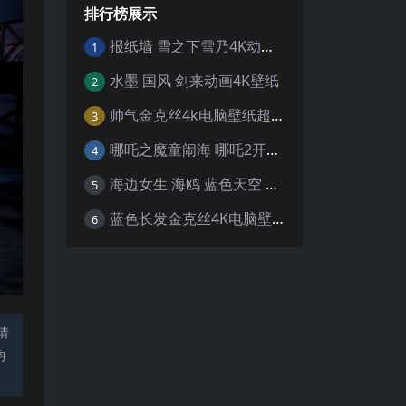
排行榜展示
报纸墙 雪之下雪乃4K动漫壁纸
1
水墨 国风 剑来动画4K壁纸
2
帅气金克丝4k电脑壁纸超清
3
哪吒之魔童闹海 哪吒2开场4K壁纸
4
海边女生 海鸥 蓝色天空 4K壁纸
5
蓝色长发金克丝4K电脑壁纸
6
请
均