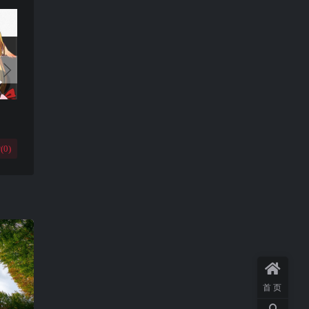
(
0
)
首页