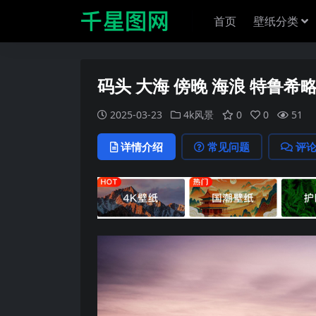
首页
壁纸分类
码头 大海 傍晚 海浪 特鲁希
2025-03-23
4k风景
0
0
51
详情介绍
常见问题
评