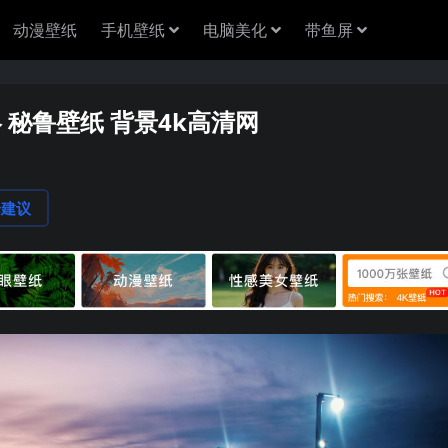
动漫壁纸
手机壁纸
电脑美化
带鱼屏
略 秘鲁壁纸 背景4k高清网
论建议