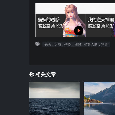
码头，大海，傍晚，海浪，特鲁希略，秘鲁
相关文章