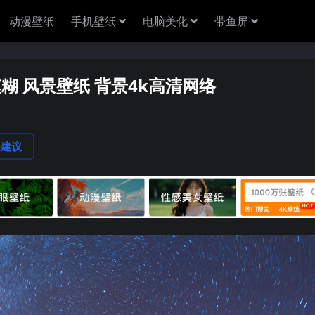
动漫壁纸
手机壁纸
电脑美化
带鱼屏
模糊 风景壁纸 背景4k高清网络
论建议