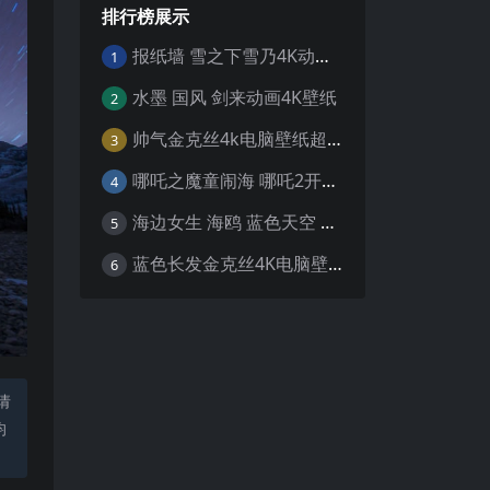
排行榜展示
报纸墙 雪之下雪乃4K动漫壁纸
1
水墨 国风 剑来动画4K壁纸
2
帅气金克丝4k电脑壁纸超清
3
哪吒之魔童闹海 哪吒2开场4K壁纸
4
海边女生 海鸥 蓝色天空 4K壁纸
5
蓝色长发金克丝4K电脑壁纸
6
请
均