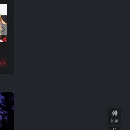
(
0
)
首页