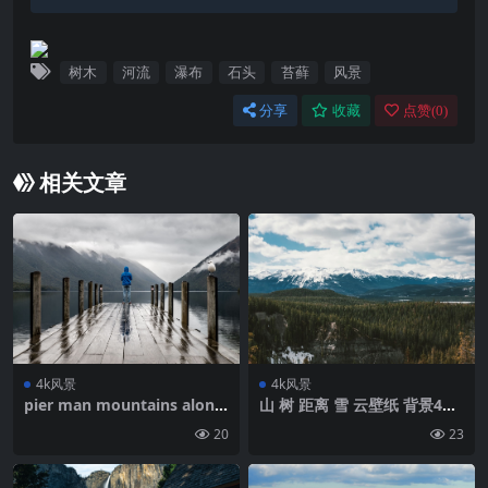
树木
河流
瀑布
石头
苔藓
风景
分享
收藏
点赞(
0
)
相关文章
4k风景
4k风景
pier man mountains alone
山 树 距离 雪 云壁纸 背景4k
孤独壁纸 背景4k高清网
高清网
20
23