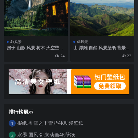
4k风景
4k风景
房子 山脉 风景 树木 天空壁纸
山 浮雕 自然 风景壁纸 背景4k
背景4k高清网
高清网
24
22
排行榜展示
报纸墙 雪之下雪乃4K动漫壁纸
1
水墨 国风 剑来动画4K壁纸
2