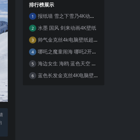
排行榜展示
报纸墙 雪之下雪乃4K动漫壁纸
1
水墨 国风 剑来动画4K壁纸
2
帅气金克丝4k电脑壁纸超清
3
哪吒之魔童闹海 哪吒2开场4K壁纸
4
海边女生 海鸥 蓝色天空 4K壁纸
5
蓝色长发金克丝4K电脑壁纸
6
请
均