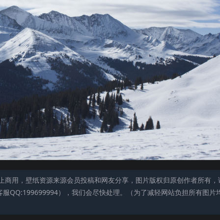
止商用，壁纸资源来源会员投稿和网友分享，图片版权归原创作者所有，
QQ:199699994），我们会尽快处理。（为了减轻网站负担所有图片