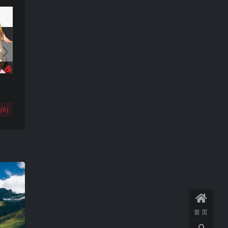
(
0
)
首页