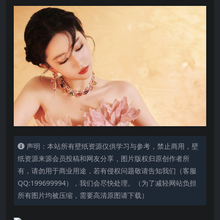
声明：本站所有壁纸资源仅供学习与参考，禁止商用，壁
纸资源来源会员投稿和网友分享，图片版权归原创作者所
有，请勿用于商业用途，若有侵权问题敬请告知我们（客服
QQ:199699994），我们会尽快处理。（为了减轻网站负担
所有图片均被压缩，需要高清原图请下载）