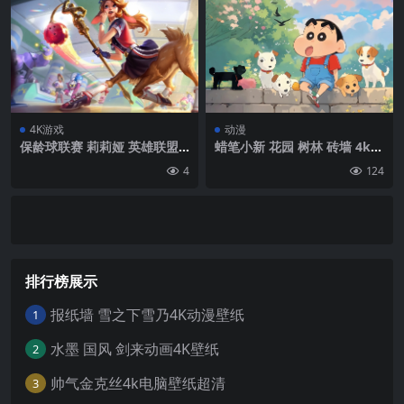
4K游戏
动漫
保龄球联赛 莉莉娅 英雄联盟8
蜡笔小新 花园 树林 砖墙 4k手
K游戏壁纸 7680×4320
机壁纸竖屏
4
124
排行榜展示
报纸墙 雪之下雪乃4K动漫壁纸
1
水墨 国风 剑来动画4K壁纸
2
帅气金克丝4k电脑壁纸超清
3