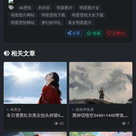
4k壁纸
刘亦菲
明星图片
明星图片女
明星图片网站
明星壁纸下载
明星壁纸大全下载
明星壁纸网站
梦幻粉羽礼
美女明星图片
分享
收藏
点赞(
0
)
相关文章
4k美女
游戏带鱼屏
冬日雪景红衣美女抬头仰望4K
黑神话悟空3440×1440带鱼屏
壁纸
游戏壁纸
42
7