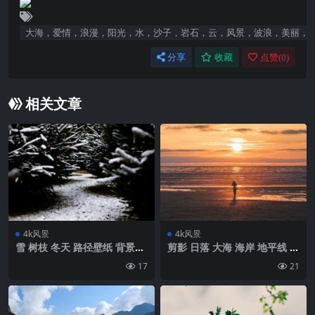
大海，爱情，浪漫，阳光，水，沙子，岩石，云，风景，波浪，美丽，
分享
收藏
点赞(
0
)
相关文章
4k风景
4k风景
雪 树枝 冬天 路径壁纸 背景4k
剪影 日落 大海 海岸 地平线 孤
高清网
独的壁纸 背景4k高清网
17
21