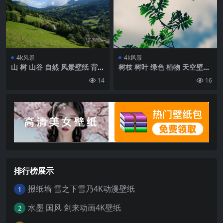
4k风景
4k风景
山 树 山谷 自然 风景壁纸 背景
树枝 树叶 绿色 植物 天空壁纸
4k高清网
背景4k高清网
14
16
排行榜展示
报纸墙 雪之下雪乃4K动漫壁纸
1
水墨 国风 剑来动画4K壁纸
2