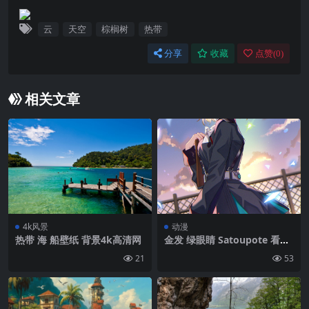
云
天空
棕榈树
热带
分享
收藏
点赞(
0
)
相关文章
4k风景
动漫
热带 海 船壁纸 背景4k高清网
金发 绿眼睛 Satoupote 看着
观众 长发 户外女性 分唇 马尾
21
53
天堂烧红 肖像展示 动漫女孩
Nanase Nanami（天堂烧
红） 回头看 黑色连衣裙 连裤
袜 剪贴板 发带 长袖 脸红 白色
腰带 云朵 日落 白色连裤袜、