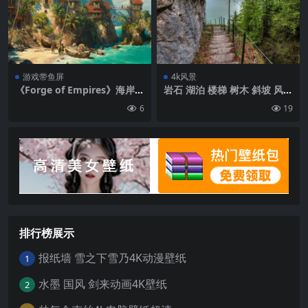
晚霞 白色蝴蝶结 天空 连衣裙
网格|1620×2880
游戏带鱼屏
4k风景
《Forge of Empires》海岸
岩石 湖泊 楼梯 树木 斜坡 风景
棕榈树 海 帆船 3440×1440游
壁纸 背景4k高清网
6
19
戏带鱼屏壁纸
排行榜展示
报纸墙 雪之下雪乃4K动漫壁纸
1
水墨 国风 剑来动画4K壁纸
2