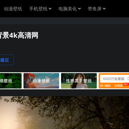
动漫壁纸
手机壁纸
电脑美化
带鱼屏
背景4k高清网
论建议