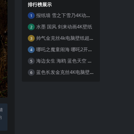
排行榜展示
报纸墙 雪之下雪乃4K动漫壁纸
1
水墨 国风 剑来动画4K壁纸
2
帅气金克丝4k电脑壁纸超清
3
哪吒之魔童闹海 哪吒2开场4K壁纸
4
海边女生 海鸥 蓝色天空 4K壁纸
5
蓝色长发金克丝4K电脑壁纸
6
请
均