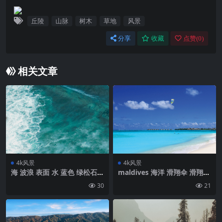
丘陵
山脉
树木
草地
风景
分享
收藏
点赞(
0
)
相关文章
4k风景
4k风景
海 波浪 表面 水 蓝色 绿松石壁
maldives 海洋 滑翔伞 滑翔伞
纸 背景4k高清网
壁纸 背景4k高清网
30
21