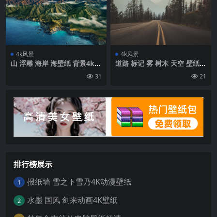
4k风景
4k风景
山 浮雕 海岸 海壁纸 背景4k高
道路 标记 雾 树木 天空 壁纸
清网
背景4k高清网
31
21
排行榜展示
报纸墙 雪之下雪乃4K动漫壁纸
1
水墨 国风 剑来动画4K壁纸
2