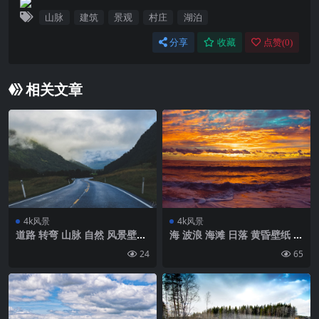
山脉
建筑
景观
村庄
湖泊
分享
收藏
点赞(
0
)
相关文章
4k风景
4k风景
道路 转弯 山脉 自然 风景壁纸
海 波浪 海滩 日落 黄昏壁纸 背
背景4k高清网
景4k高清网
24
65