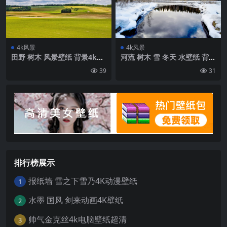
4k风景
4k风景
田野 树木 风景壁纸 背景4k高
河流 树木 雪 冬天 水壁纸 背景
清网
4k高清网
39
31
排行榜展示
报纸墙 雪之下雪乃4K动漫壁纸
1
水墨 国风 剑来动画4K壁纸
2
帅气金克丝4k电脑壁纸超清
3