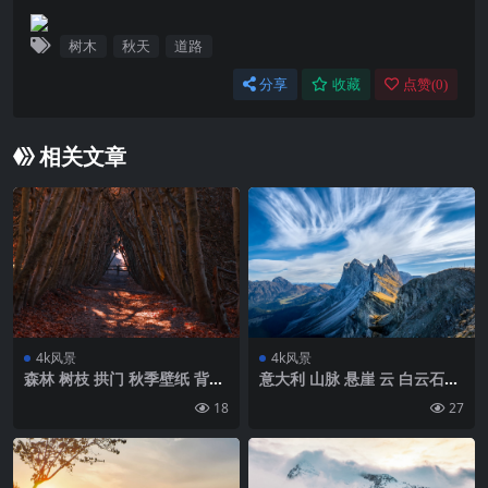
树木
秋天
道路
分享
收藏
点赞(
0
)
相关文章
4k风景
4k风景
森林 树枝 拱门 秋季壁纸 背景
意大利 山脉 悬崖 云 白云石壁
4k高清网
纸 背景4k高清网
18
27