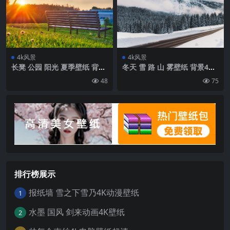
4k风景
4k风景
长凳 公园 阳光 夏季壁纸 背景
冬天 雪 路 山 雾壁纸 背景4k
4k高清网
高清网
48
75
排行榜展示
报纸墙 雪之下雪乃4K动漫壁纸
1
水墨 国风 剑来动画4K壁纸
2