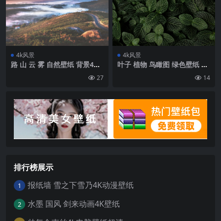
4k风景
4k风景
路 山 云 雾 自然壁纸 背景4k
叶子 植物 鸟瞰图 绿色壁纸 背
高清网
景4k高清网
27
14
排行榜展示
报纸墙 雪之下雪乃4K动漫壁纸
1
水墨 国风 剑来动画4K壁纸
2