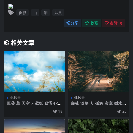
倒影
山
湖
风景
分享
收藏
点赞(
0
)
相关文章
4k风景
4k风景
耳朵 草 天空 云壁纸 背景4k高
森林 道路 人 孤独 寂寞 树木
清网
树枝壁纸 背景4k高清网
18
25