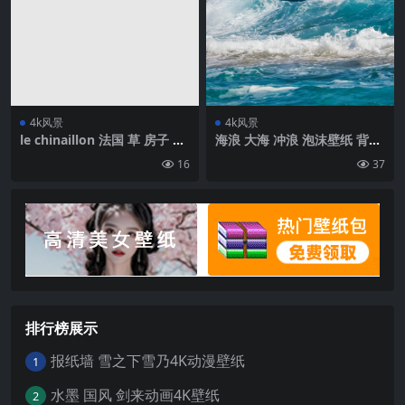
4k风景
4k风景
le chinaillon 法国 草 房子 山
海浪 大海 冲浪 泡沫壁纸 背景
天空壁纸 背景4k高清网
4k高清网
16
37
排行榜展示
报纸墙 雪之下雪乃4K动漫壁纸
1
水墨 国风 剑来动画4K壁纸
2