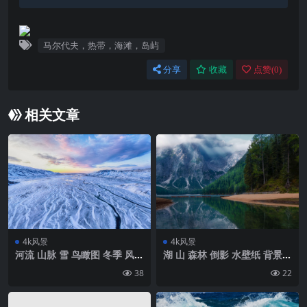
马尔代夫，热带，海滩，岛屿
分享
收藏
点赞(
0
)
相关文章
4k风景
4k风景
河流 山脉 雪 鸟瞰图 冬季 风景
湖 山 森林 倒影 水壁纸 背景4
壁纸 背景4k高清网
k高清网
38
22