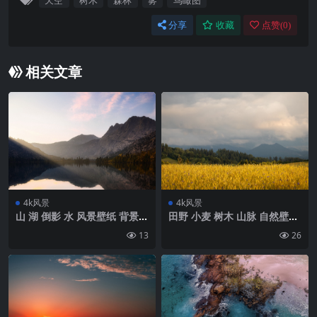
天空
树木
森林
雾
鸟瞰图
分享
收藏
点赞(
0
)
相关文章
4k风景
4k风景
山 湖 倒影 水 风景壁纸 背景4
田野 小麦 树木 山脉 自然壁纸
k高清网
背景4k高清网
13
26