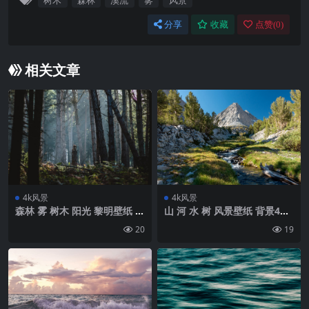
树木
森林
溪流
雾
风景
分享
收藏
点赞(
0
)
相关文章
4k风景
4k风景
森林 雾 树木 阳光 黎明壁纸 背
山 河 水 树 风景壁纸 背景4k
景4k高清网
高清网
20
19