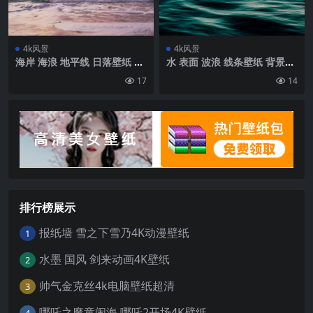
4k风景
4k风景
海岸 海浪 地平线 日落壁纸 背
水 表面 波浪 线条壁纸 背景4k
景4k高清网
高清网
17
14
排行榜展示
报纸墙 雪之下雪乃4K动漫壁纸
1
水墨 国风 剑来动画4K壁纸
2
帅气金克丝4k电脑壁纸超清
3
哪吒之魔童闹海 哪吒2开场4K壁纸
4