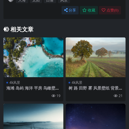
大海
太阳
日落
风景
分享
收藏
点赞(
0
)
相关文章
4k风景
4k风景
海滩 岛屿 海洋 平房 鸟瞰壁纸
树 路 田野 雾 风景壁纸 背景4
背景4k高清网
k高清网
19
21