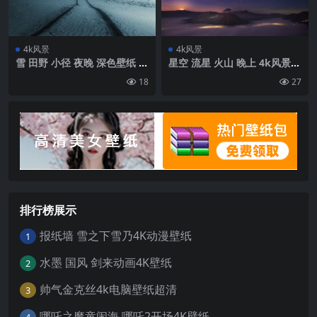
4k风景
4k风景
雪 田野 小径 夜晚 深色壁纸 背
星空 流星 火山 晚上 4k风景壁
景4k高清网
纸
18
27
排行榜展示
报纸墙 雪之下雪乃4K动漫壁纸
1
水墨 国风 剑来动画4K壁纸
2
帅气金克丝4k电脑壁纸超清
3
哪吒之魔童闹海 哪吒2开场4K壁纸
4