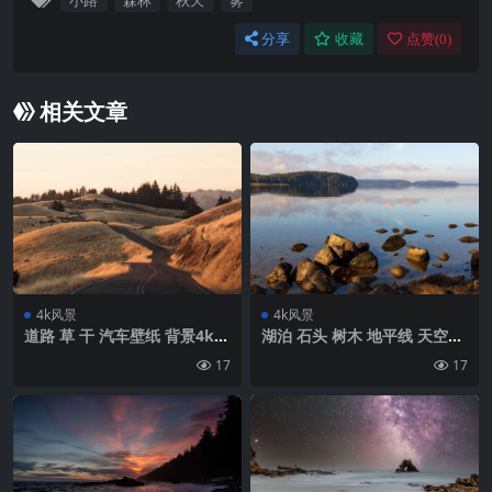
小路
森林
秋天
雾
分享
收藏
点赞(
0
)
相关文章
4k风景
4k风景
道路 草 干 汽车壁纸 背景4k高
湖泊 石头 树木 地平线 天空壁
清网
纸 背景4k高清网
17
17