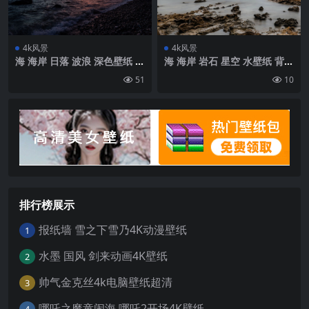
4k风景
4k风景
海 海岸 日落 波浪 深色壁纸 背
海 海岸 岩石 星空 水壁纸 背景
景4k高清网
4k高清网
51
10
排行榜展示
报纸墙 雪之下雪乃4K动漫壁纸
1
水墨 国风 剑来动画4K壁纸
2
帅气金克丝4k电脑壁纸超清
3
哪吒之魔童闹海 哪吒2开场4K壁纸
4