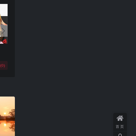
(
0
)
首页