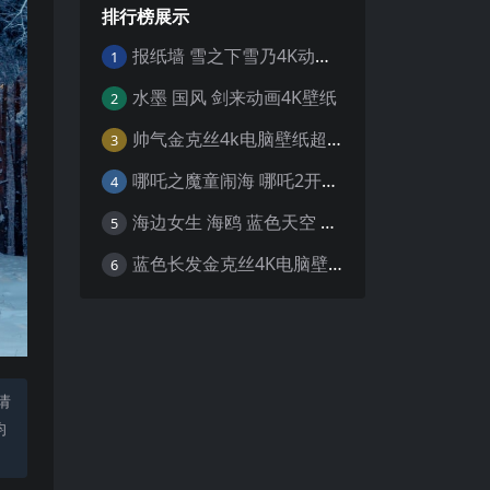
排行榜展示
报纸墙 雪之下雪乃4K动漫壁纸
1
水墨 国风 剑来动画4K壁纸
2
帅气金克丝4k电脑壁纸超清
3
哪吒之魔童闹海 哪吒2开场4K壁纸
4
海边女生 海鸥 蓝色天空 4K壁纸
5
蓝色长发金克丝4K电脑壁纸
6
请
均