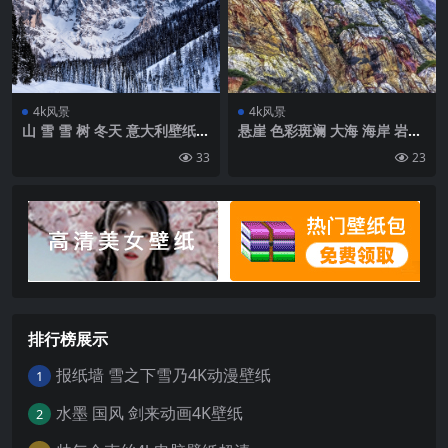
4k风景
4k风景
山 雪 雪 树 冬天 意大利壁纸
悬崖 色彩斑斓 大海 海岸 岩石
背景4k高清网
壁纸 背景4k高清网
33
23
排行榜展示
报纸墙 雪之下雪乃4K动漫壁纸
1
水墨 国风 剑来动画4K壁纸
2