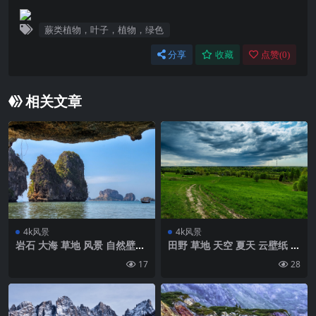
蕨类植物，叶子，植物，绿色
分享
收藏
点赞(
0
)
相关文章
4k风景
4k风景
岩石 大海 草地 风景 自然壁纸
田野 草地 天空 夏天 云壁纸 背
背景4k高清网
景4k高清网
17
28