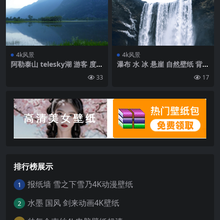
4k风景
4k风景
阿勒泰山 telesky湖 游客 度假
瀑布 水 冰 悬崖 自然壁纸 背景
休闲 旅游壁纸 背景4k高清网
4k高清网
33
17
排行榜展示
报纸墙 雪之下雪乃4K动漫壁纸
1
水墨 国风 剑来动画4K壁纸
2