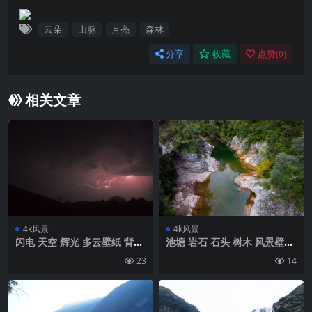
云朵
山脉
月亮
森林
分享
收藏
点赞(
0
)
相关文章
4k风景
4k风景
闪电 天空 辉光 多云壁纸 背景
池塘 岩石 石头 树木 风景壁纸
4k高清网络
背景4k高清网
23
14