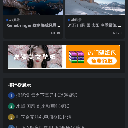
4k风景
4k风景
Reinebringen群岛挪威风景4
岩石 山脉 雪 太阳 冬季壁纸 背
k壁纸
景4k高清网
38
20
排行榜展示
报纸墙 雪之下雪乃4K动漫壁纸
1
水墨 国风 剑来动画4K壁纸
2
帅气金克丝4k电脑壁纸超清
3
哪吒之魔童闹海 哪吒2开场4K壁纸
4