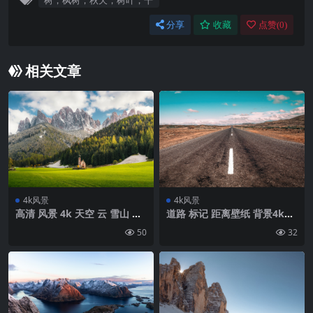
树，枫树，秋天，树叶，干
分享
收藏
点赞(
0
)
相关文章
4k风景
4k风景
高清 风景 4k 天空 云 雪山 树
道路 标记 距离壁纸 背景4k高
林 房子 草地 自然 电脑 壁纸
清网络
50
32