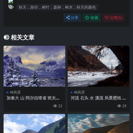
秋天，路径，树叶，森林，树木，秋天的颜色
分享
收藏
点赞(
0
)
相关文章
4k风景
4k风景
加拿大 山 阿尔伯塔省 班夫国
河流 石头 水 溪流 风景壁纸 背
家公园 雪 冬季壁纸 背景4k高
景4k高清网
22
28
清网