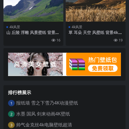
4k风景
4k风景
山 丘陵 浮雕 风景壁纸 背景4k
草 耳朵 天空 风壁纸 背景4k高
高清网
清网
16
19
排行榜展示
报纸墙 雪之下雪乃4K动漫壁纸
1
水墨 国风 剑来动画4K壁纸
2
帅气金克丝4k电脑壁纸超清
3